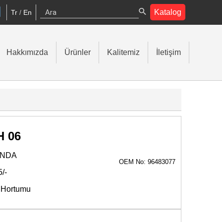
Katalog
Tr
/
En
Hakkımızda
Ürünler
Kalitemiz
İletişim
H 06
ANDA
OEM No: 96483077
5/-
 Hortumu