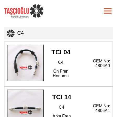

C4
TCI 04
OEM No:
C4
4806A0
Ön Fren
Hortumu
TCI 14
OEM No:
C4
4806A1
Arka Fren