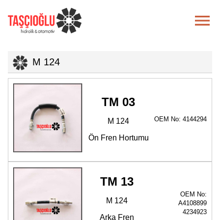

M 124
TM 03
OEM No: 4144294
M 124
Ön Fren Hortumu
TM 13
OEM No:
M 124
A4108899
4234923
Arka Fren