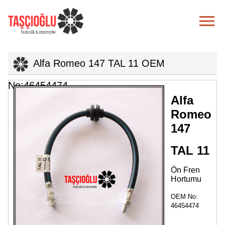

Alfa Romeo 147 TAL 11 OEM
No:46454474
Alfa
Romeo
147
TAL 11
Ön Fren
Hortumu
OEM No:
46454474