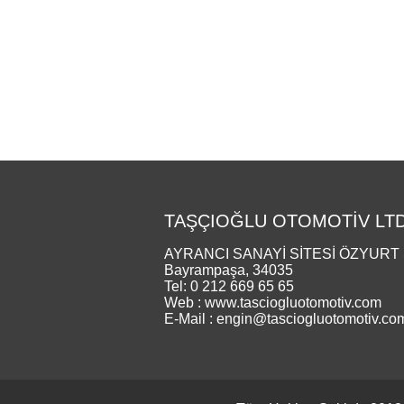
TAŞÇIOĞLU OTOMOTİV LTD.
AYRANCI SANAYİ SİTESİ ÖZYURT S
Bayrampaşa, 34035
Tel: 0 212 669 65 65
Web : www.tasciogluotomotiv.com
E-Mail : engin@tasciogluotomotiv.co