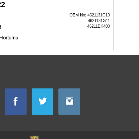
22
OEM No: 4621131G10
4621131G11
46211EK400
8
 Hortumu