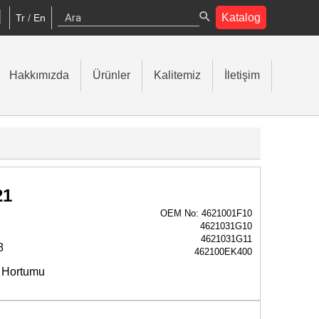
Katalog
Tr
/
En
Hakkımızda
Ürünler
Kalitemiz
İletişim
21
OEM No: 4621001F10
4621031G10
4621031G11
8
462100EK400
 Hortumu