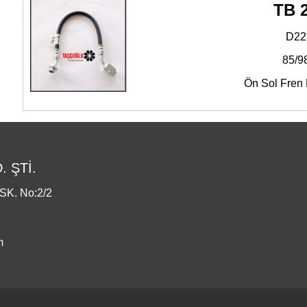
TB 
D22
85/9
Ön Sol Fren
 ŞTİ.
K. No:2/2
m