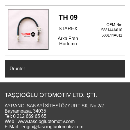
TH 09
OEM No:
STAREX
588144A010
588144A011
Arka Fren
Hortumu
Ürünler
TAŞÇIOĞLU OTOMOTİV LTD. ŞTİ.
AYRANCI SANAYİ SİTESİ ÖZYURT SK. No:2/2
Bayrampaşa, 34035
Tel: 0 212 669 65 65
Web : www.tasciogluotomotiv.com
E-Mail : engin@tasciogluotomotiv.com