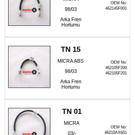
OEM No:
462145F001
98/03
Arka Fren
Hortumu
TN 15
MICRA ABS
OEM No:
462105F200
98/03
462105F201
Arka Fren
Hortumu
TN 01
MICRA
OEM No:
46210AX601
03/-