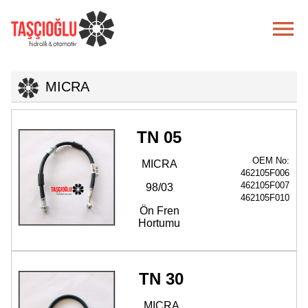

MICRA
TN 05
OEM No:
MICRA
462105F006
462105F007
98/03
462105F010
Ön Fren
Hortumu
TN 30
MICRA