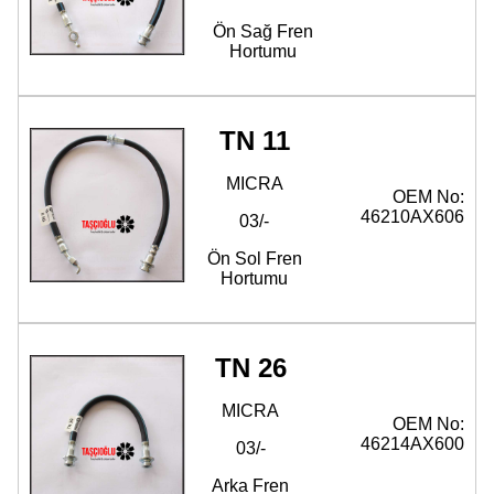
Ön Sağ Fren
Hortumu
TN 11
MICRA
OEM No:
46210AX606
03/-
Ön Sol Fren
Hortumu
TN 26
MICRA
OEM No:
46214AX600
03/-
Arka Fren