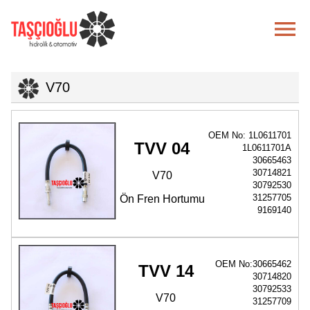

V70
OEM No: 1L0611701
TVV 04
1L0611701A
30665463
30714821
V70
30792530
31257705
Ön Fren Hortumu
9169140
OEM No:30665462
TVV 14
30714820
30792533
V70
31257709