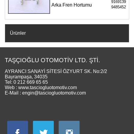
9169139
Arka Fren Hortumu
9485452
Ürünler
TAŞÇIOĞLU OTOMOTİV LTD. ŞTİ.
AYRANCI SANAYİ SİTESİ ÖZYURT SK. No:2/2
Bayrampaşa, 34035
Tel: 0 212 669 65 65
Web : www.tasciogluotomotiv.com
E-Mail : engin@tasciogluotomotiv.com