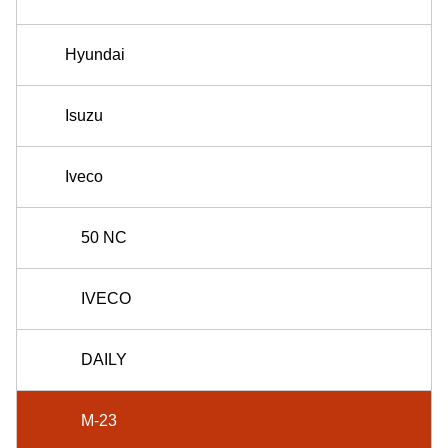
Hyundai
Isuzu
Iveco
50 NC
IVECO
DAILY
M-23